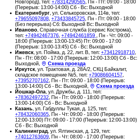
Новгород), тел:
+78314290565
, Пн - Пт: 09:00 - 18:00
(Перерыв: 13:00-14:00) Сб - Вс: Выходной
Екатеринбург
, ул. Селькоровская, 114в, тел:
+79655097808
,
+73433845725
, Пн - Пт: 09:00 - 18:00
(Без перерыва) Сб: Выходной Вс: Выходной
Иваново
, Справочная служба (сервис Кострома),
тел:
+74942467376
,
+74942461859
, Пн - Чт: 09:00 -
18:00 (Перерыв: 13:00-13:45) Пт: 09:00 - 17:00
(Перерыв: 13:00-13:45) Сб - Вс: Выходной
Ижевск
, ул. Пойма, д. 22, лит. В, тел:
+73412918710
,
Пн - Пт: 08:00 - 17:00 (Перерыв: 12:00-13:00) Сб - Вс:
Выходной,
Схема проезда
Иркутск
, ул. Трактовая, д. 28А/2, СКЦ Байкалит,
складское помещение №5, тел:
+79086604157
,
+73952707162
, Пн - Пт: 09:00 - 18:00 (Перерыв:
13:00-14:00) Сб - Вс: Выходной,
Схема проезда
Йошкар-Ола
, ул. Дружбы, д. 111, тел:
+78362497232
, Пн - Пт: 09:00 - 18:00 (Перерыв:
13:00-14:00) Сб - Вс: Выходной
Казань
, ул. Габдуллы Тукая, д. 125, тел:
+78432060365
, Пн - Чт: 09:00 - 18:00 (Перерыв:
12:00-13:00) Пт: 09:00 - 17:00 (Перерыв: 12:00-13:00)
Сб - Вс: Выходной
Калининград
, ул. Ялтинская, д. 129, тел:
+74012763609
, Пн - Чт: 08:00 - 17:00 (Перерыв: