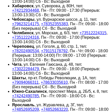
13:00-14:00) Сб - Вс: Выходной
Хабаровск
, ул. Суворова, д. 80Н, тел:
+74212934468
, Пн - Пт: 09:00 - 17:30 (Перерыв:
13:00-13:30) Сб - Вс: Выходной
Чебоксары
, ул. Вурнарское шоссе, д. 11, тел:
+79623214175
,
+78352355383
, Пн - Пт: 09:00 - 18:00
(Без перерыва) Сб - Вс: Выходной
Челябинск
, ул. Морская, д. 6/3, тел:
+73512224315
,
+73512224316
, Пн - Пт: 09:00 - 17:00 (Перерыв:
13:00-14:00) Сб - Вс: Выходной
Череповец
, ул. Гоголя, д. 60, стр. 1, тел:
+78202490534
,
+79115178792
, Пн - Чт: 09:00 - 18:00
(Перерыв: 13:00-14:00) Пт: 09:00 - 17:00 (Перерыв:
13:00-14:00) Сб - Вс: Выходной
Чита
, ул. Евгения Гаюсана, д. 48, тел:
+73022284479
, Пн - Пт: 09:00 - 18:00 (Перерыв:
13:00-14:00) Сб - Вс: Выходной
Шахты
, пр-кт. Победы Революции, д. 1А, тел:
+79094066311
,
+78633035610
, Пн - Пт: 08:00 - 17:00
(Без перерыва) Сб - Вс: Выходной
Южно-Сахалинск
, проспект Мира, д. 2Б/5, к. 8, тел:
+74242490785
, Пн - Пт: 09:00 - 18:00 Сб - Вс:
Выходной
Ярославль
, ул. Журавлева, д. 3Г, тел:
+74852695209
,
+74852663220
, Пн - Пт: 09:00 - 18:00