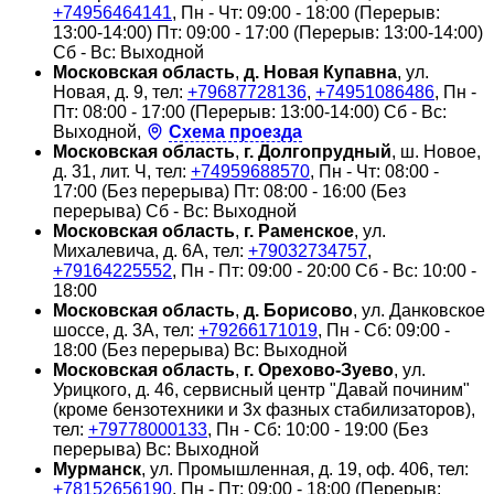
+74956464141
, Пн - Чт: 09:00 - 18:00 (Перерыв:
13:00-14:00) Пт: 09:00 - 17:00 (Перерыв: 13:00-14:00)
Сб - Вс: Выходной
Московская область
,
д. Новая Купавна
, ул.
Новая, д. 9, тел:
+79687728136
,
+74951086486
, Пн -
Пт: 08:00 - 17:00 (Перерыв: 13:00-14:00) Сб - Вс:
Выходной,
Схема проезда
Московская область
,
г. Долгопрудный
, ш. Новое,
д. 31, лит. Ч, тел:
+74959688570
, Пн - Чт: 08:00 -
17:00 (Без перерыва) Пт: 08:00 - 16:00 (Без
перерыва) Сб - Вс: Выходной
Московская область
,
г. Раменское
, ул.
Михалевича, д. 6А, тел:
+79032734757
,
+79164225552
, Пн - Пт: 09:00 - 20:00 Сб - Вс: 10:00 -
18:00
Московская область
,
д. Борисово
, ул. Данковское
шоссе, д. 3А, тел:
+79266171019
, Пн - Сб: 09:00 -
18:00 (Без перерыва) Вс: Выходной
Московская область
,
г. Орехово-Зуево
, ул.
Урицкого, д. 46, сервисный центр "Давай починим"
(кроме бензотехники и 3х фазных стабилизаторов),
тел:
+79778000133
, Пн - Сб: 10:00 - 19:00 (Без
перерыва) Вс: Выходной
Мурманск
, ул. Промышленная, д. 19, оф. 406, тел:
+78152656190
, Пн - Пт: 09:00 - 18:00 (Перерыв: