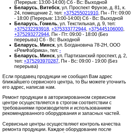
(Перерыв: 13:00-14:00) Сб - Вс: Выходной
Беларусь
,
Витебск
, ул. Проспект Фрунзе, д. 81, к.
24, помещение 2, тел:
+375255021910
, Пн - Пт: 09:00
- 18:00 (Перерыв: 13:00-14:00) Сб - Вс: Выходной
Беларусь
,
Гомель
, ул. Текстильная, д. 9, тел:
+375232293918
,
+375333772944
,
+375445106000
,
+375293272944
, Пн - Пт: 09:00 - 18:00 (Без
перерыва) Сб - Вс: Выходной
Беларусь
,
Минск
, ул. Богдановича 78-2Н, ООО
«РемФабрика», тел:
-
Беларусь
,
Минск
, ул. Партизанский проспект, д. 2,
тел:
+375293970287
, Пн - Вс: 09:00 - 19:00 (Без
перерыва)
Если продавец продукции не сообщил Вам адрес
ближайшего сервисного центра, то Вы можете уточнить
его адрес, написав нам.
Ремонт продукции в авторизированном сервисном
центре осуществляется в строгом соответствии с
требованиями производителя и использованием
рекомендованного оборудования и запасных частей.
Сервисные центры осуществляют контроль качества
ремонта продукции. Каждое оборудование после